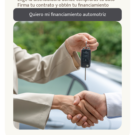
Firma tu contrato y obtén tu financiamiento
Quiero mi financiamiento automotriz
ndo
amos