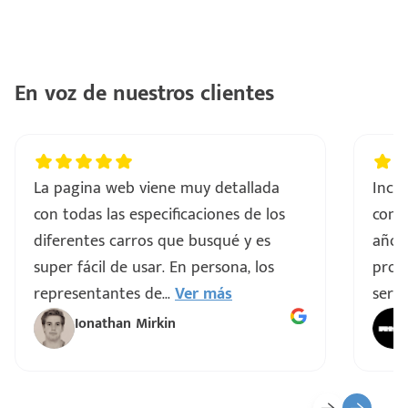
En voz de nuestros clientes
La pagina web viene muy detallada
Incre
con todas las especificaciones de los
comp
diferentes carros que busqué y es
años
super fácil de usar. En persona, los
proce
representantes de
...
Ver más
servi
Ionathan Mirkin