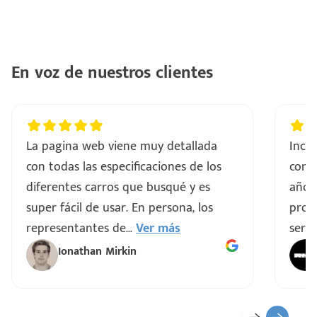
En voz de nuestros clientes
La pagina web viene muy detallada
Incre
con todas las especificaciones de los
comp
diferentes carros que busqué y es
años
super fácil de usar. En persona, los
proce
representantes de
...
Ver más
servi
Ionathan Mirkin