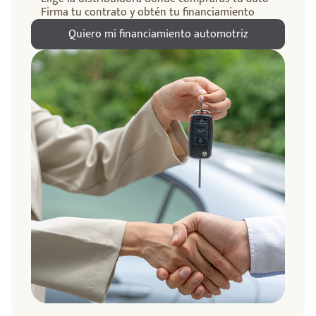
Firma tu contrato y obtén tu financiamiento
Quiero mi financiamiento automotriz
ndo
amos