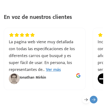
En voz de nuestros clientes
La pagina web viene muy detallada
Incre
con todas las especificaciones de los
comp
diferentes carros que busqué y es
años
super fácil de usar. En persona, los
proce
representantes de
...
Ver más
servi
Ionathan Mirkin