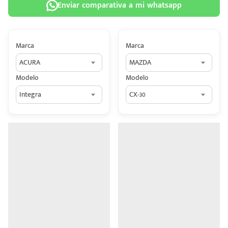
Enviar comparativa a mi whatsapp
Marca
Marca
ACURA
MAZDA
 tu
Modelo
Modelo
tiva
Integra
CX-30
ada.
n
z?
n
n Hey
ede
 una
édito