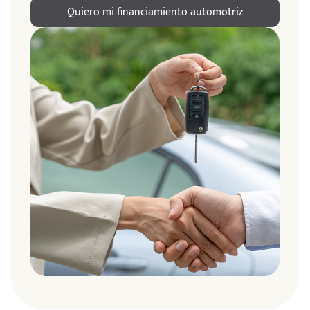
Quiero mi financiamiento automotriz
ndo
amos
de