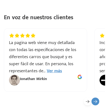
En voz de nuestros clientes
La pagina web viene muy detallada
Incre
con todas las especificaciones de los
comp
diferentes carros que busqué y es
años
super fácil de usar. En persona, los
proce
representantes de
...
Ver más
servi
Ionathan Mirkin