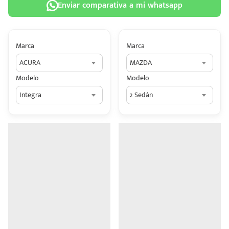
Enviar comparativa a mi whatsapp
Marca
Marca
ACURA
MAZDA
 tu
Modelo
Modelo
tiva
Integra
2 Sedán
ada.
n
z?
n
n Hey
ede
 una
édito