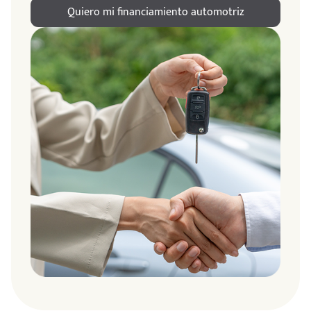
Quiero mi financiamiento automotriz
ndo
amos
de