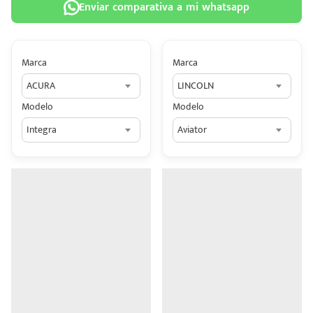
Enviar comparativa a mi whatsapp
Marca
Marca
ACURA
LINCOLN
 tu
Modelo
Modelo
tiva
Integra
Aviator
ada.
n
z?
n
n Hey
ede
 una
édito