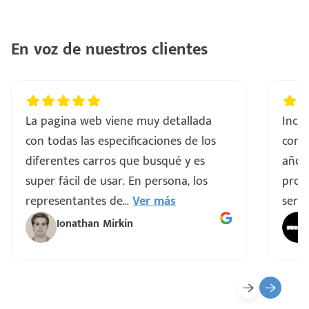
En voz de nuestros clientes
La pagina web viene muy detallada
Incre
con todas las especificaciones de los
comp
diferentes carros que busqué y es
años
super fácil de usar. En persona, los
proce
representantes de
...
Ver más
servi
Ionathan Mirkin