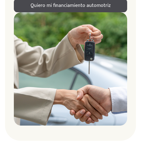
Quiero mi financiamiento automotriz
ndo
amos
de