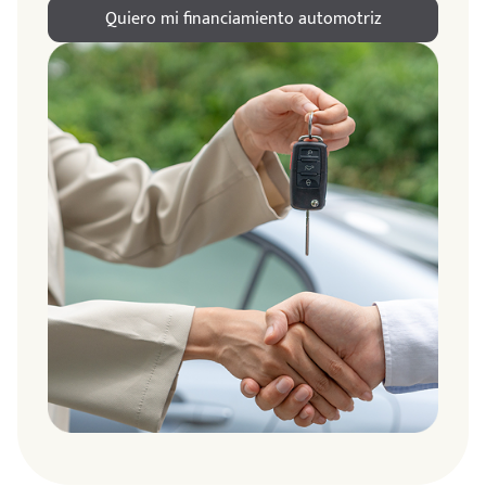
Quiero mi financiamiento automotriz
ndo
amos
de