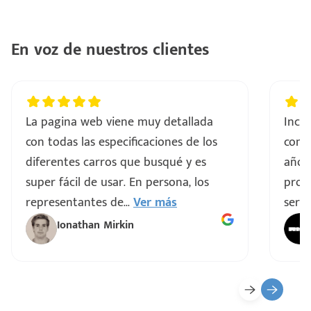
En voz de nuestros clientes
La pagina web viene muy detallada
Incre
con todas las especificaciones de los
comp
diferentes carros que busqué y es
años
super fácil de usar. En persona, los
proce
representantes de
...
Ver más
servi
Ionathan Mirkin