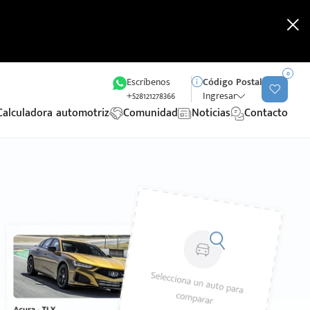
0
Escríbenos
Código Postal
+528121278366
Ingresar
Calculadora automotriz
Comunidad
Noticias
Contacto