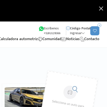
0
Escríbenos
Código Postal
+528121278366
Ingresar
Calculadora automotriz
Comunidad
Noticias
Contacto