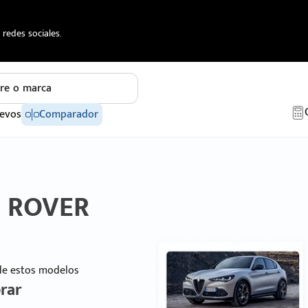
redes sociales.
re o marca
evos
Comparador
D ROVER
 de estos modelos
rar