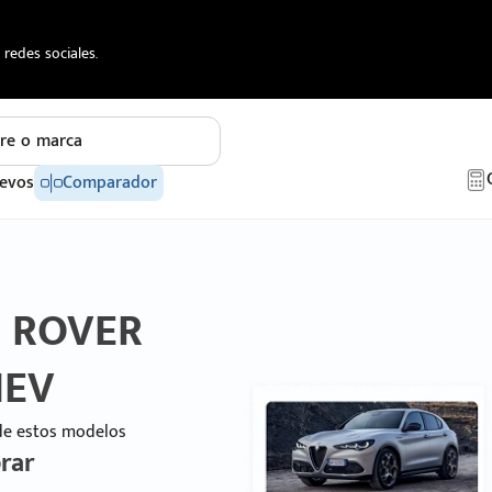
redes sociales.
re o marca
evos
Comparador
D ROVER
HEV
 de estos modelos
rar