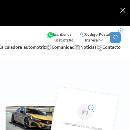
0
Escríbenos
Código Postal
+528121278366
Ingresar
Calculadora automotriz
Comunidad
Noticias
Contacto