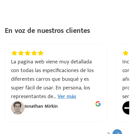
con
ntes
..
En voz de nuestros clientes
a
vo
La pagina web viene muy detallada
Incre
con todas las especificaciones de los
comp
ar
diferentes carros que busqué y es
años
super fácil de usar. En persona, los
proce
representantes de
...
Ver más
servi
Ionathan Mirkin
o
ado)