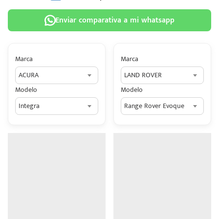
Enviar comparativa a mi whatsapp
Marca
Marca
 tu
ACURA
LAND ROVER
tiva
Modelo
Modelo
ada.
Integra
Range Rover Evoque
n
z?
n
n Hey
ede
 una
édito