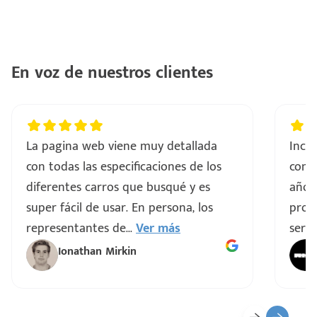
En voz de nuestros clientes
La pagina web viene muy detallada
Incre
con todas las especificaciones de los
comp
diferentes carros que busqué y es
años
super fácil de usar. En persona, los
proce
representantes de
...
Ver más
servi
Ionathan Mirkin