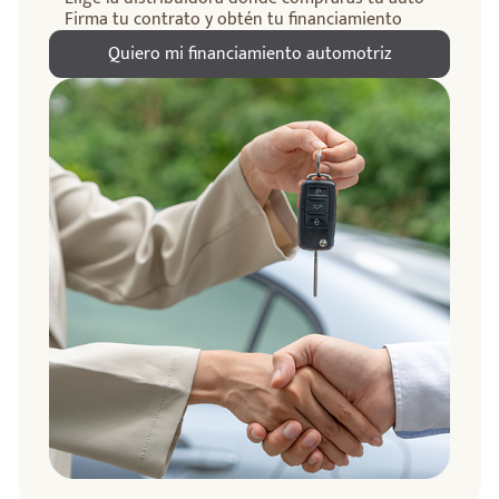
Firma tu contrato y obtén tu financiamiento
Quiero mi financiamiento automotriz
ndo
amos