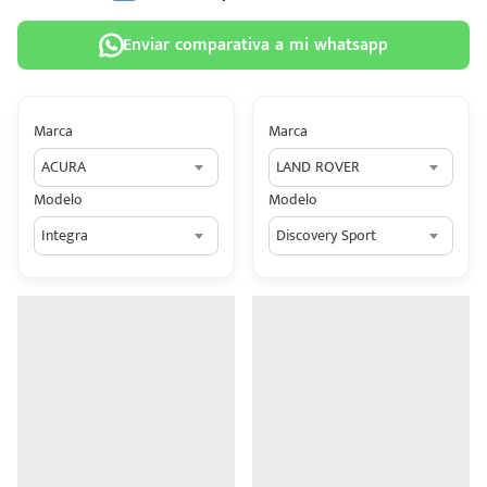
Enviar comparativa a mi whatsapp
Marca
Marca
 tu
ACURA
LAND ROVER
tiva
Modelo
Modelo
ada.
Integra
Discovery Sport
n
z?
n
n Hey
ede
 una
édito