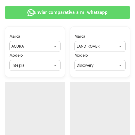
Enviar comparativa a mi whatsapp
Marca
Marca
 tu
ACURA
LAND ROVER
tiva
Modelo
Modelo
ada.
Integra
Discovery
n
z?
n
n Hey
ede
 una
édito