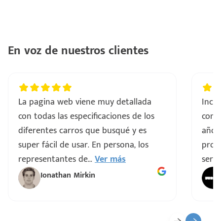
con
ntes
..
En voz de nuestros clientes
a
vo
La pagina web viene muy detallada
Incre
con todas las especificaciones de los
comp
ar
diferentes carros que busqué y es
años
super fácil de usar. En persona, los
proce
representantes de
...
Ver más
servi
Ionathan Mirkin
o
ado)