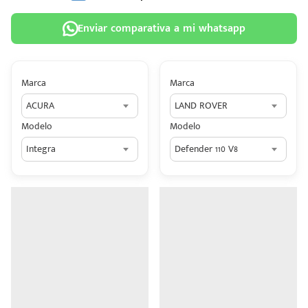
Enviar comparativa a mi whatsapp
Marca
Marca
 tu
ACURA
LAND ROVER
tiva
Modelo
Modelo
ada.
Integra
Defender 110 V8
n
z?
n
n Hey
ede
 una
édito