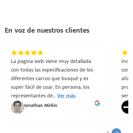
ntes
..
a
En voz de nuestros clientes
vo
La pagina web viene muy detallada
Incre
ar
con todas las especificaciones de los
comp
diferentes carros que busqué y es
años
super fácil de usar. En persona, los
proce
representantes de
...
Ver más
servi
Ionathan Mirkin
o
ado)