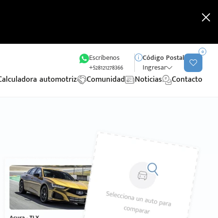
0
Escríbenos
Código Postal
+528121278366
Ingresar
Calculadora automotriz
Comunidad
Noticias
Contacto