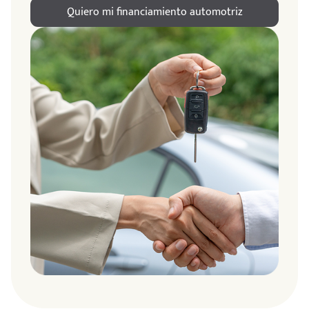
Quiero mi financiamiento automotriz
ndo
amos
de