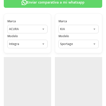
Enviar comparativa a mi whatsapp
Marca
Marca
ACURA
KIA
 tu
Modelo
Modelo
tiva
Integra
Sportage
ada.
n
z?
n
n Hey
ede
 una
édito