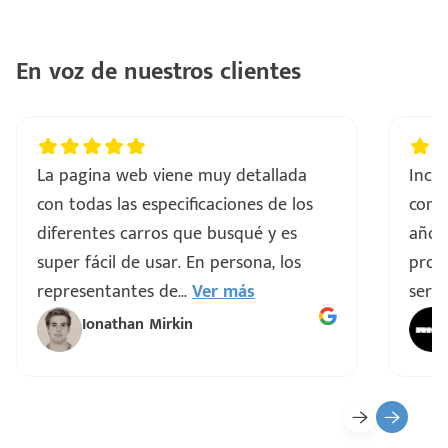
En voz de nuestros clientes
La pagina web viene muy detallada
Incre
con todas las especificaciones de los
comp
diferentes carros que busqué y es
años
super fácil de usar. En persona, los
proce
representantes de
...
Ver más
servi
Ionathan Mirkin