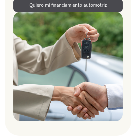
Quiero mi financiamiento automotriz
ndo
amos
de