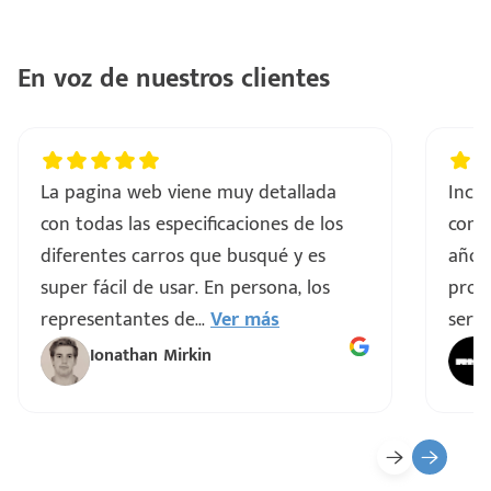
En voz de nuestros clientes
La pagina web viene muy detallada
Incre
con todas las especificaciones de los
comp
diferentes carros que busqué y es
años
super fácil de usar. En persona, los
proce
representantes de
...
Ver más
servi
Ionathan Mirkin