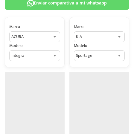
Enviar comparativa a mi whatsapp
Marca
Marca
ACURA
KIA
 tu
Modelo
Modelo
tiva
Integra
Sportage
ada.
n
z?
n
n Hey
ede
 una
édito