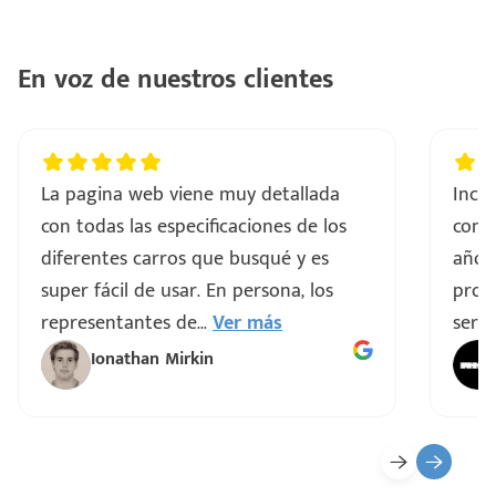
En voz de nuestros clientes
La pagina web viene muy detallada
Incre
con todas las especificaciones de los
comp
diferentes carros que busqué y es
años
super fácil de usar. En persona, los
proce
representantes de
...
Ver más
servi
Ionathan Mirkin