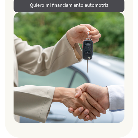
Quiero mi financiamiento automotriz
ndo
amos
de