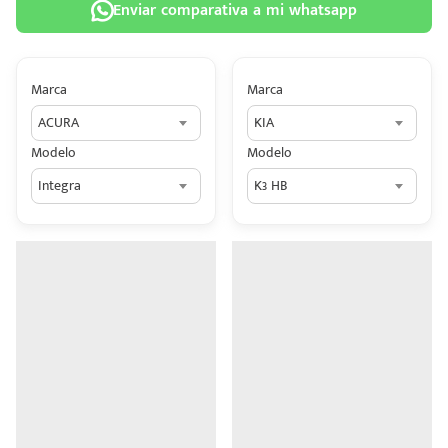
Enviar comparativa a mi whatsapp
Marca
Marca
ACURA
KIA
 tu
Modelo
Modelo
tiva
Integra
K3 HB
ada.
n
z?
n
n Hey
ede
 una
édito