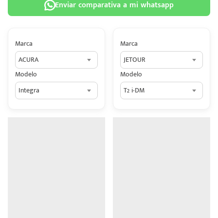
Enviar comparativa a mi whatsapp
Marca
Marca
ACURA
JETOUR
 tu
Modelo
Modelo
tiva
Integra
T2 i-DM
ada.
n
z?
n
n Hey
ede
 una
édito