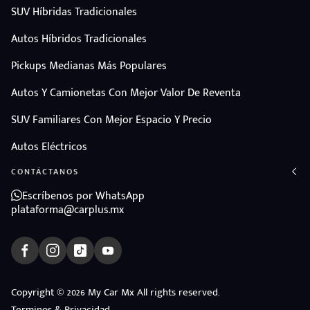
SUV Híbridas Tradicionales
Autos Híbridos Tradicionales
Pickups Medianas Más Populares
Autos Y Camionetas Con Mejor Valor De Reventa
SUV Familiares Con Mejor Espacio Y Precio
Autos Eléctricos
CONTÁCTANOS
Escríbenos por WhatsApp
plataforma@carplus.mx
ndo
Copyright © 2026 My Car Mx All rights reserved.
Terminos & Privacidad