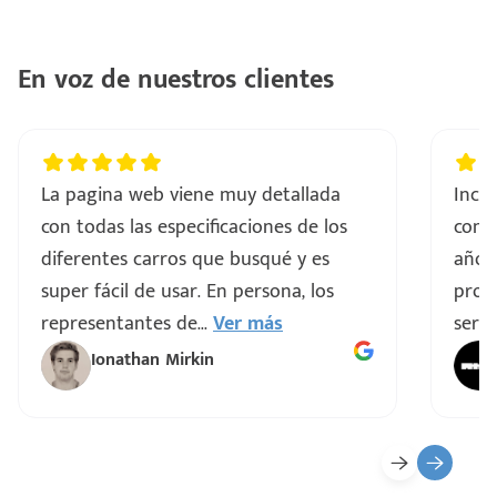
ntes
..
En voz de nuestros clientes
a
vo
La pagina web viene muy detallada
Incre
con todas las especificaciones de los
comp
ar
diferentes carros que busqué y es
años
super fácil de usar. En persona, los
proce
representantes de
...
Ver más
servi
Ionathan Mirkin
o
ado)