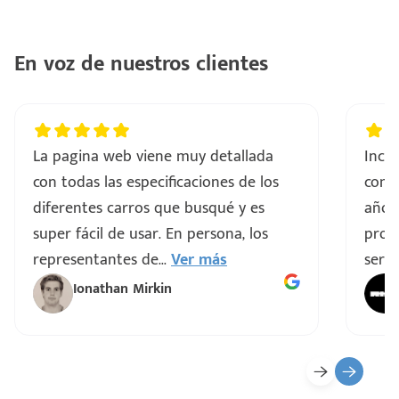
En voz de nuestros clientes
La pagina web viene muy detallada
Incre
con todas las especificaciones de los
comp
diferentes carros que busqué y es
años
super fácil de usar. En persona, los
proce
representantes de
...
Ver más
servi
Ionathan Mirkin