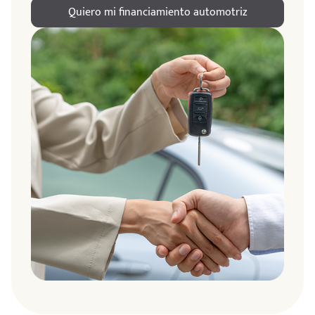
Quiero mi financiamiento automotriz
ndo
amos
de