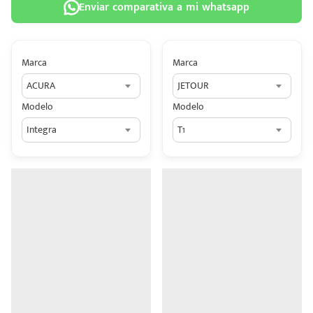
Enviar comparativa a mi whatsapp
Marca
Marca
ACURA
JETOUR
 tu
Modelo
Modelo
tiva
Integra
T1
ada.
n
z?
n
n Hey
ede
 una
édito