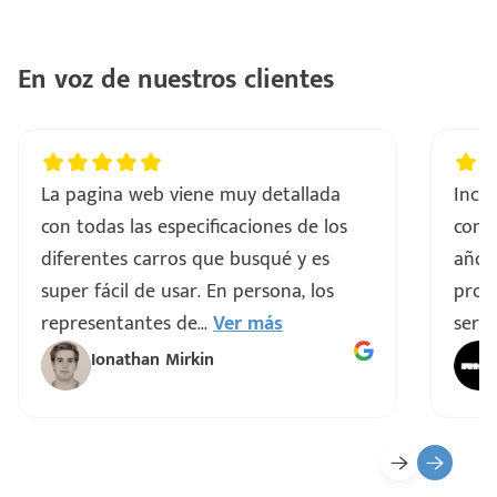
ntes
..
En voz de nuestros clientes
a
vo
La pagina web viene muy detallada
Incre
con todas las especificaciones de los
comp
ar
diferentes carros que busqué y es
años
super fácil de usar. En persona, los
proce
representantes de
...
Ver más
servi
Ionathan Mirkin
o
ado)