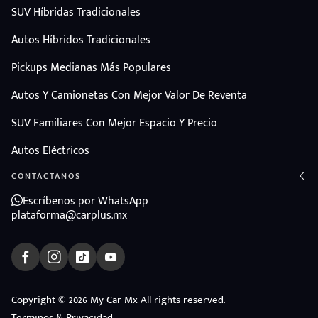
SUV Híbridas Tradicionales
Autos Híbridos Tradicionales
Pickups Medianas Más Populares
Autos Y Camionetas Con Mejor Valor De Reventa
SUV Familiares Con Mejor Espacio Y Precio
Autos Eléctricos
CONTÁCTANOS
Escríbenos por WhatsApp
plataforma@carplus.mx
ndo
Copyright © 2026 My Car Mx All rights reserved.
Terminos & Privacidad