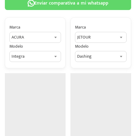
Enviar comparativa a mi whatsapp
Marca
Marca
ACURA
JETOUR
 tu
Modelo
Modelo
tiva
Integra
Dashing
ada.
n
z?
n
n Hey
ede
 una
édito