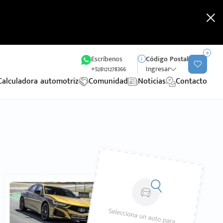
0
Escríbenos
Código Postal
+528121278366
Ingresar
Calculadora automotriz
Comunidad
Noticias
Contacto