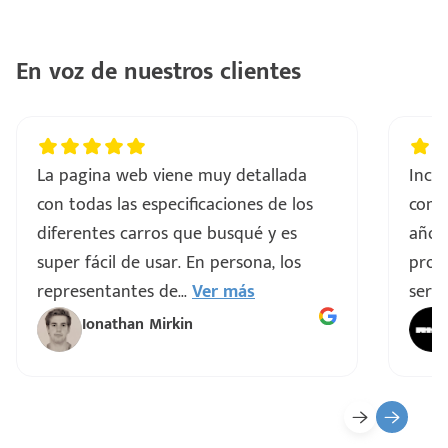
En voz de nuestros clientes
La pagina web viene muy detallada
Incre
con todas las especificaciones de los
comp
diferentes carros que busqué y es
años
super fácil de usar. En persona, los
proce
representantes de
...
Ver más
servi
Ionathan Mirkin