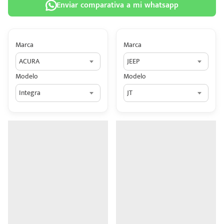
Enviar comparativa a mi whatsapp
Marca
Marca
ACURA
JEEP
 tu
Modelo
Modelo
tiva
Integra
JT
ada.
n
z?
n
n Hey
ede
 una
édito