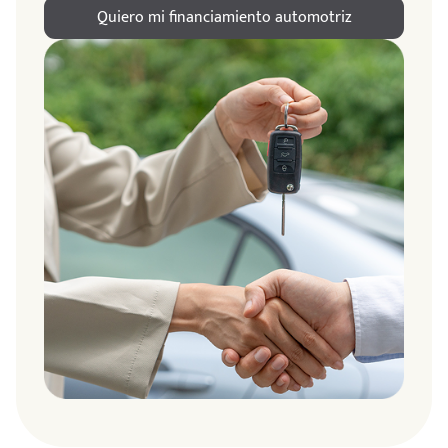
Quiero mi financiamiento automotriz
ndo
amos
de