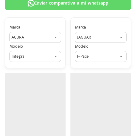
Enviar comparativa a mi whatsapp
Marca
Marca
ACURA
JAGUAR
 tu
Modelo
Modelo
tiva
Integra
F-Pace
ada.
n
z?
n
n Hey
ede
 una
édito