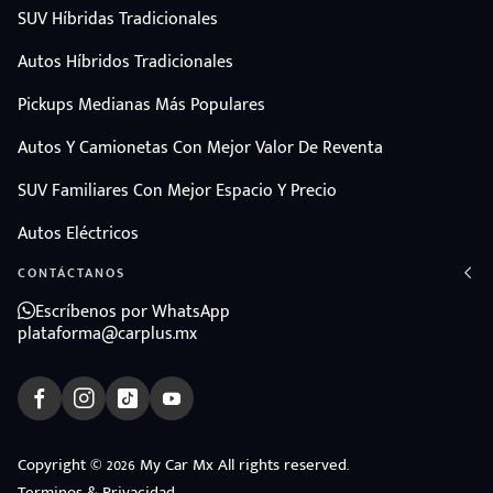
SUV Híbridas Tradicionales
Autos Híbridos Tradicionales
Pickups Medianas Más Populares
Autos Y Camionetas Con Mejor Valor De Reventa
SUV Familiares Con Mejor Espacio Y Precio
Autos Eléctricos
CONTÁCTANOS
Escríbenos por WhatsApp
plataforma@carplus.mx
ndo
Copyright © 2026 My Car Mx All rights reserved.
Terminos & Privacidad