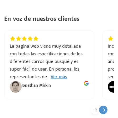
ntes
..
En voz de nuestros clientes
a
vo
La pagina web viene muy detallada
Incre
con todas las especificaciones de los
comp
ar
diferentes carros que busqué y es
años
super fácil de usar. En persona, los
proce
representantes de
...
Ver más
servi
Ionathan Mirkin
o
ado)