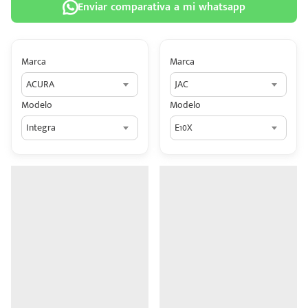
Enviar comparativa a mi whatsapp
Marca
Marca
ACURA
JAC
 tu
Modelo
Modelo
tiva
Integra
E10X
ada.
n
z?
n
n Hey
ede
 una
édito