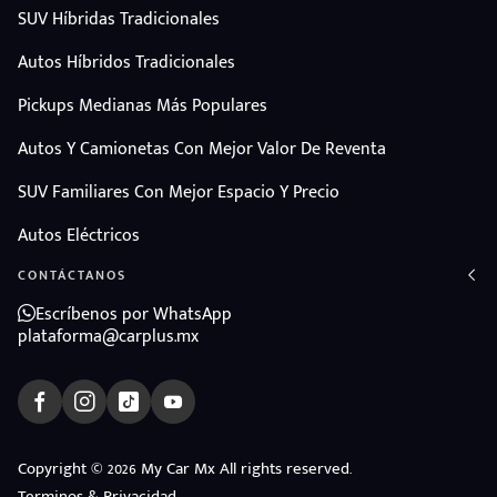
SUV Híbridas Tradicionales
Autos Híbridos Tradicionales
Pickups Medianas Más Populares
Autos Y Camionetas Con Mejor Valor De Reventa
SUV Familiares Con Mejor Espacio Y Precio
Autos Eléctricos
CONTÁCTANOS
Escríbenos por WhatsApp
plataforma@carplus.mx
ndo
Copyright © 2026 My Car Mx All rights reserved.
amos
Terminos & Privacidad