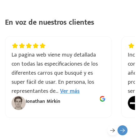
..
En voz de nuestros clientes
a
vo
La pagina web viene muy detallada
Incre
con todas las especificaciones de los
comp
ar
diferentes carros que busqué y es
años
super fácil de usar. En persona, los
proce
representantes de
...
Ver más
servi
Ionathan Mirkin
o
ado)