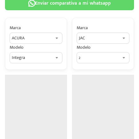
Enviar comparativa a mi whatsapp
Marca
Marca
ACURA
JAC
 tu
Modelo
Modelo
tiva
Integra
2
ada.
n
z?
n
n Hey
ede
 una
édito