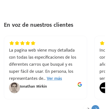
con
ntes
..
En voz de nuestros clientes
a
vo
La pagina web viene muy detallada
Incre
con todas las especificaciones de los
comp
ar
diferentes carros que busqué y es
años
super fácil de usar. En persona, los
proce
representantes de
...
Ver más
servi
Ionathan Mirkin
o
ado)