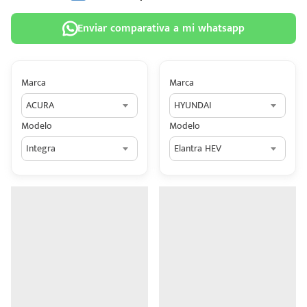
Enviar comparativa a mi whatsapp
Marca
Marca
 tu
ACURA
HYUNDAI
tiva
Modelo
Modelo
ada.
Integra
Elantra HEV
n
z?
n
n Hey
ede
 una
édito