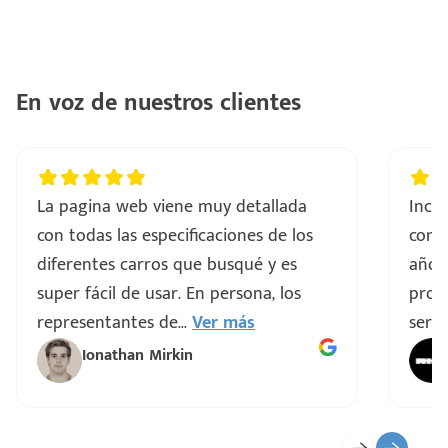
En voz de nuestros clientes
La pagina web viene muy detallada
Incre
con todas las especificaciones de los
comp
diferentes carros que busqué y es
años
super fácil de usar. En persona, los
proce
representantes de
...
Ver más
servi
Ionathan Mirkin