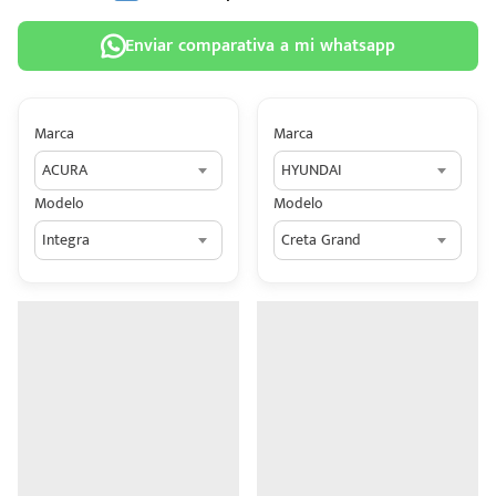
Enviar comparativa a mi whatsapp
Marca
Marca
 tu
ACURA
HYUNDAI
tiva
Modelo
Modelo
ada.
Integra
Creta Grand
n
z?
n
n Hey
ede
 una
édito