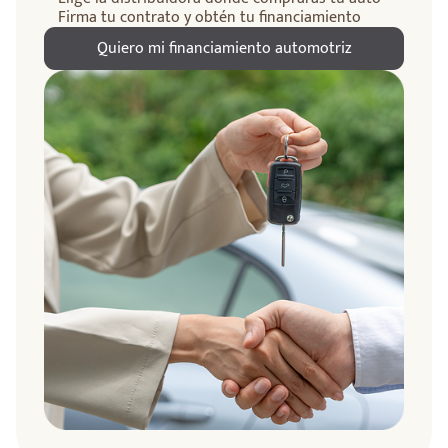
Firma tu contrato y obtén tu financiamiento
Quiero mi financiamiento automotriz
ndo
amos