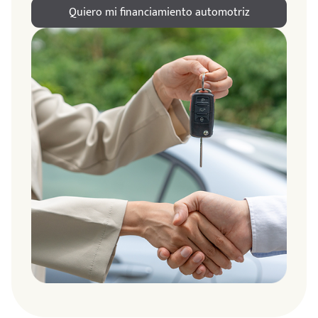
Quiero mi financiamiento automotriz
ndo
amos
de