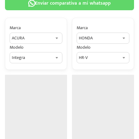
Enviar comparativa a mi whatsapp
Marca
Marca
ACURA
HONDA
 tu
Modelo
Modelo
tiva
Integra
HR-V
ada.
n
z?
n
n Hey
ede
 una
édito