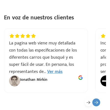
En voz de nuestros clientes
La pagina web viene muy detallada
Incre
con todas las especificaciones de los
comp
diferentes carros que busqué y es
años
super fácil de usar. En persona, los
proce
representantes de
...
Ver más
servi
Ionathan Mirkin