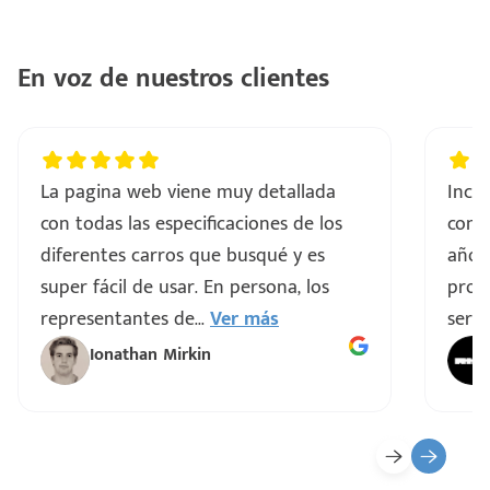
En voz de nuestros clientes
La pagina web viene muy detallada
Incre
con todas las especificaciones de los
comp
diferentes carros que busqué y es
años
super fácil de usar. En persona, los
proce
representantes de
...
Ver más
servi
Ionathan Mirkin