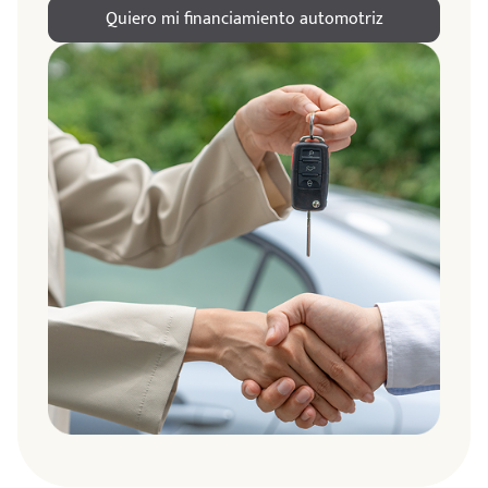
Quiero mi financiamiento automotriz
ndo
amos
de