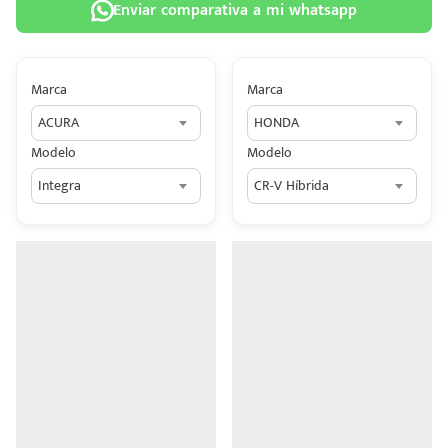
Enviar comparativa a mi whatsapp
Marca
Marca
ACURA
HONDA
 tu
Modelo
Modelo
tiva
Integra
CR-V Híbrida
ada.
n
z?
n
n Hey
ede
 una
édito