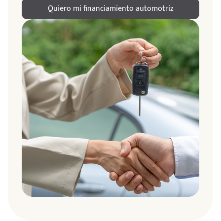
Quiero mi financiamiento automotriz
ndo
amos
de