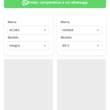
Enviar comparativa a mi whatsapp
Marca
Marca
ACURA
HONDA
 tu
Modelo
Modelo
tiva
Integra
BR-V
ada.
n
z?
n
n Hey
ede
 una
édito