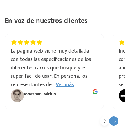
En voz de nuestros clientes
La pagina web viene muy detallada
Incre
con todas las especificaciones de los
comp
diferentes carros que busqué y es
años
super fácil de usar. En persona, los
proce
representantes de
...
Ver más
servi
Ionathan Mirkin