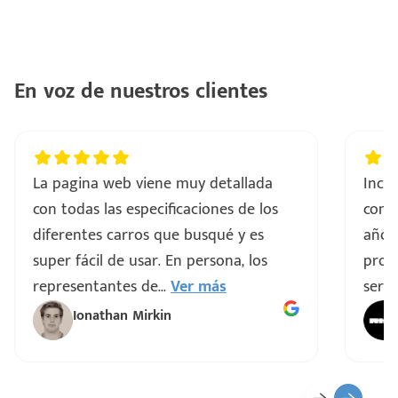
con
ntes
..
En voz de nuestros clientes
a
vo
La pagina web viene muy detallada
Incre
con todas las especificaciones de los
comp
ar
diferentes carros que busqué y es
años
super fácil de usar. En persona, los
proce
representantes de
...
Ver más
servi
Ionathan Mirkin
o
ado)