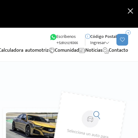
0
Escríbenos
Código Postal
+528121278366
Ingresar
Calculadora automotriz
Comunidad
Noticias
Contacto