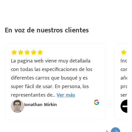
con
ntes
..
En voz de nuestros clientes
a
vo
La pagina web viene muy detallada
Incre
con todas las especificaciones de los
comp
ar
diferentes carros que busqué y es
años
super fácil de usar. En persona, los
proce
representantes de
...
Ver más
servi
Ionathan Mirkin
o
ado)