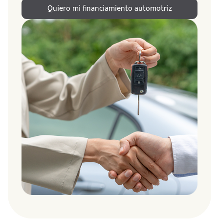
Quiero mi financiamiento automotriz
ndo
amos
de