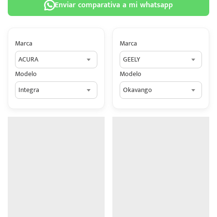
Enviar comparativa a mi whatsapp
Marca
Marca
ACURA
GEELY
 tu
Modelo
Modelo
tiva
Integra
Okavango
ada.
n
z?
n
n Hey
ede
 una
édito