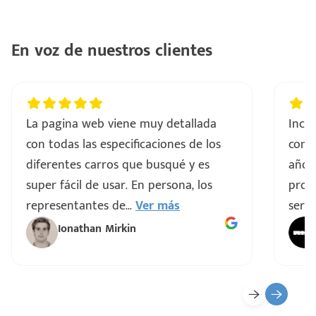
En voz de nuestros clientes
La pagina web viene muy detallada
Incre
con todas las especificaciones de los
comp
diferentes carros que busqué y es
años
super fácil de usar. En persona, los
proce
representantes de
...
Ver más
servi
Ionathan Mirkin