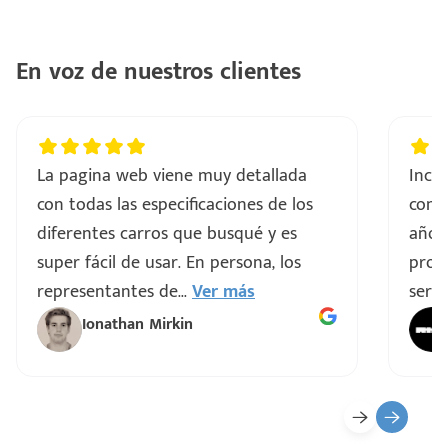
..
En voz de nuestros clientes
a
vo
La pagina web viene muy detallada
Incre
con todas las especificaciones de los
comp
ar
diferentes carros que busqué y es
años
super fácil de usar. En persona, los
proce
representantes de
...
Ver más
servi
Ionathan Mirkin
o
ado)