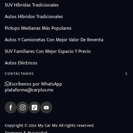
SUV Híbridas Tradicionales
Autos Híbridos Tradicionales
Pickups Medianas Más Populares
Autos Y Camionetas Con Mejor Valor De Reventa
SUV Familiares Con Mejor Espacio Y Precio
Autos Eléctricos
CONTÁCTANOS
Escríbenos por WhatsApp
plataforma@carplus.mx
ndo
Copyright © 2026 My Car Mx All rights reserved.
amos
Terminos & Privacidad