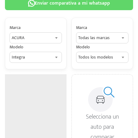
Enviar comparativa a mi whatsapp
Marca
Marca
ACURA
Todas las marcas
 tu
Modelo
Modelo
tiva
Integra
Todos los modelos
ada.
n
z?
n
n Hey
Selecciona un
ede
auto para
 una
comparar
édito