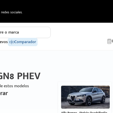
redes sociales.
re o marca
evos
Comparador
 GN8 PHEV
 de estos modelos
rar