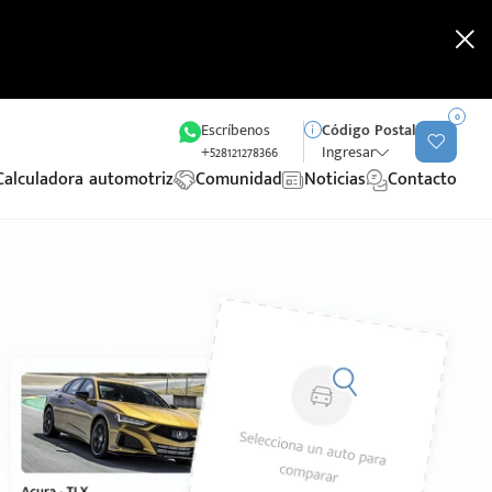
0
Escríbenos
Código Postal
+528121278366
Ingresar
Calculadora automotriz
Comunidad
Noticias
Contacto