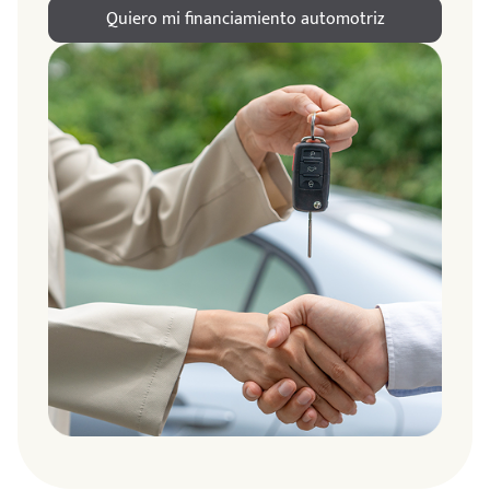
Quiero mi financiamiento automotriz
ndo
amos
de