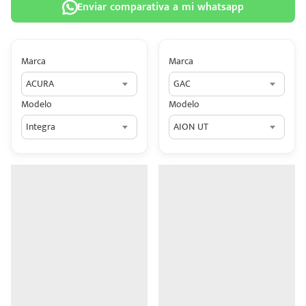
Enviar comparativa a mi whatsapp
Marca
Marca
ACURA
GAC
 tu
Modelo
Modelo
tiva
Integra
AION UT
ada.
n
z?
n
n Hey
ede
 una
édito