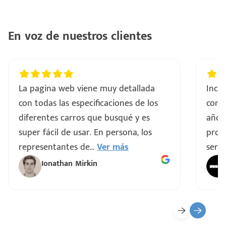
En voz de nuestros clientes
La pagina web viene muy detallada
Incre
con todas las especificaciones de los
comp
diferentes carros que busqué y es
años
super fácil de usar. En persona, los
proce
representantes de
...
Ver más
servi
Ionathan Mirkin