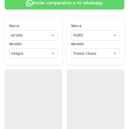
Enviar comparativa a mi whatsapp
Marca
Marca
ACURA
FORD
 tu
Modelo
Modelo
tiva
Integra
Transit Chasis
ada.
n
z?
n
n Hey
ede
 una
édito