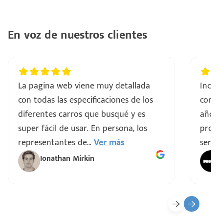
ntes
..
En voz de nuestros clientes
a
vo
La pagina web viene muy detallada
Incre
con todas las especificaciones de los
comp
ar
diferentes carros que busqué y es
años
super fácil de usar. En persona, los
proce
representantes de
...
Ver más
servi
Ionathan Mirkin
o
ado)