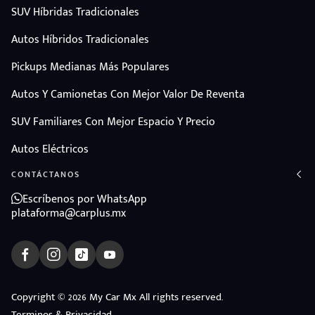
SUV Híbridas Tradicionales
Autos Híbridos Tradicionales
Pickups Medianas Más Populares
Autos Y Camionetas Con Mejor Valor De Reventa
SUV Familiares Con Mejor Espacio Y Precio
Autos Eléctricos
CONTÁCTANOS
Escríbenos por WhatsApp
plataforma@carplus.mx
ndo
Copyright © 2026 My Car Mx All rights reserved.
Terminos & Privacidad