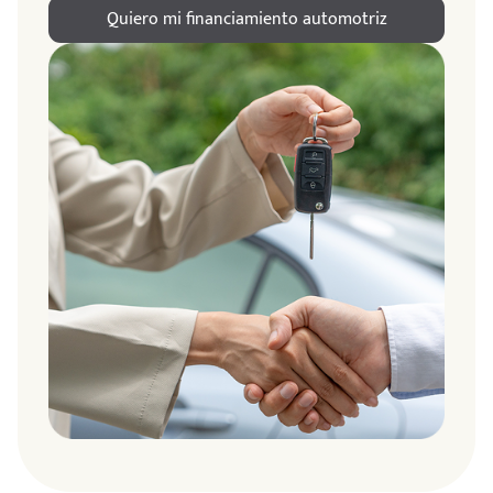
Quiero mi financiamiento automotriz
ndo
amos
de