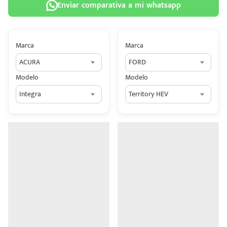
Enviar comparativa a mi whatsapp
Marca
Marca
ACURA
FORD
 tu
Modelo
Modelo
tiva
Integra
Territory HEV
ada.
n
z?
n
n Hey
ede
 una
édito