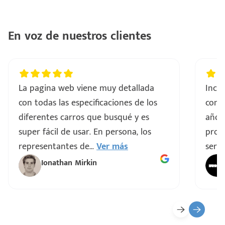
En voz de nuestros clientes
La pagina web viene muy detallada
Incre
con todas las especificaciones de los
comp
diferentes carros que busqué y es
años
super fácil de usar. En persona, los
proce
representantes de
...
Ver más
servi
Ionathan Mirkin