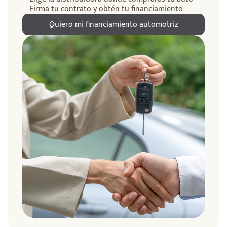
Firma tu contrato y obtén tu financiamiento
Quiero mi financiamiento automotriz
ndo
amos