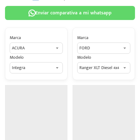
Enviar comparativa a mi whatsapp
Marca
Marca
 tu
ACURA
FORD
tiva
Modelo
Modelo
ada.
Integra
Ranger XLT Diesel 4x4
n
z?
n
n Hey
ede
 una
édito