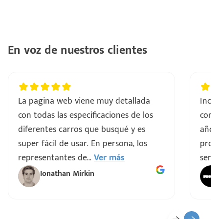
En voz de nuestros clientes
La pagina web viene muy detallada
Incre
con todas las especificaciones de los
comp
diferentes carros que busqué y es
años
super fácil de usar. En persona, los
proce
representantes de
...
Ver más
servi
Ionathan Mirkin