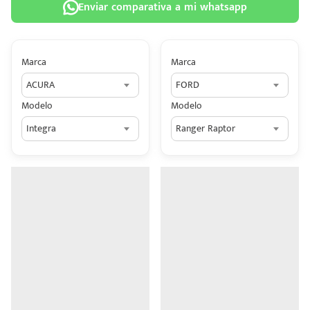
Enviar comparativa a mi whatsapp
Marca
Marca
ACURA
FORD
 tu
Modelo
Modelo
tiva
Integra
Ranger Raptor
ada.
n
z?
n
n Hey
ede
 una
édito