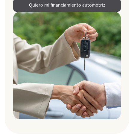
Quiero mi financiamiento automotriz
ndo
amos
de