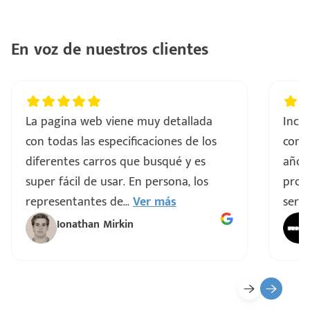
En voz de nuestros clientes
La pagina web viene muy detallada
Incre
con todas las especificaciones de los
comp
diferentes carros que busqué y es
años
super fácil de usar. En persona, los
proce
representantes de
...
Ver más
servi
Ionathan Mirkin