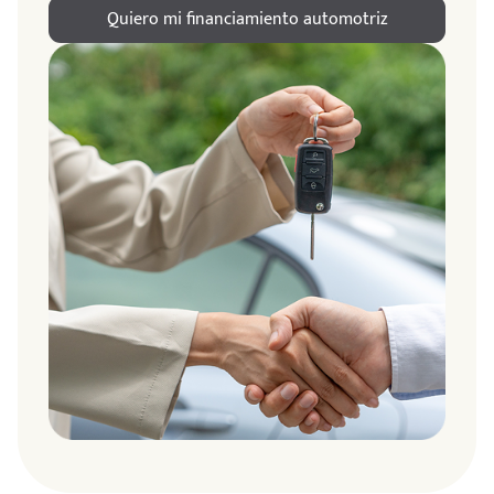
Quiero mi financiamiento automotriz
ndo
amos
de