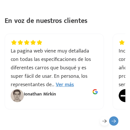
En voz de nuestros clientes
La pagina web viene muy detallada
Incre
con todas las especificaciones de los
comp
diferentes carros que busqué y es
años
super fácil de usar. En persona, los
proce
representantes de
...
Ver más
servi
Ionathan Mirkin