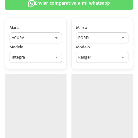
Enviar comparativa a mi whatsapp
Marca
Marca
ACURA
FORD
 tu
Modelo
Modelo
tiva
Integra
Ranger
ada.
n
z?
n
n Hey
ede
 una
édito