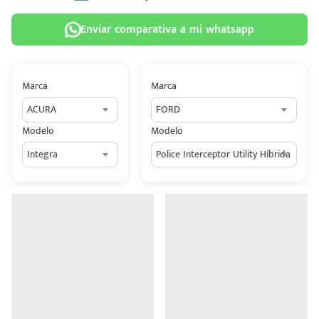
Enviar comparativa a mi whatsapp
Marca
Marca
 tu
ACURA
FORD
tiva
Modelo
Modelo
ada.
Integra
Police Interceptor Utility Híbrida
n
z?
n
n Hey
ede
 una
édito