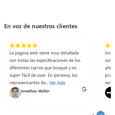
ntes
..
a
En voz de nuestros clientes
vo
La pagina web viene muy detallada
Incre
ar
con todas las especificaciones de los
comp
diferentes carros que busqué y es
años
super fácil de usar. En persona, los
proce
representantes de
...
Ver más
servi
Ionathan Mirkin
o
ado)