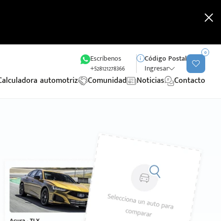
0
Escríbenos
Código Postal
+528121278366
Ingresar
Calculadora automotriz
Comunidad
Noticias
Contacto