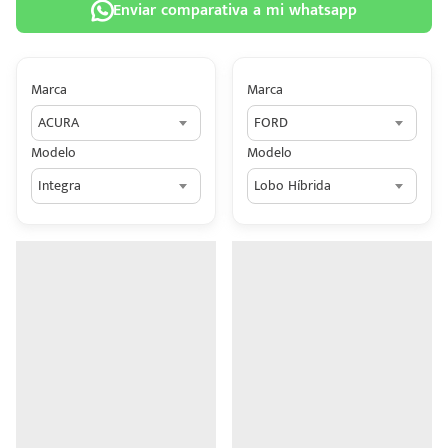
Enviar comparativa a mi whatsapp
Marca
Marca
ACURA
FORD
 tu
Modelo
Modelo
tiva
Integra
Lobo Híbrida
ada.
n
z?
n
n Hey
ede
 una
édito