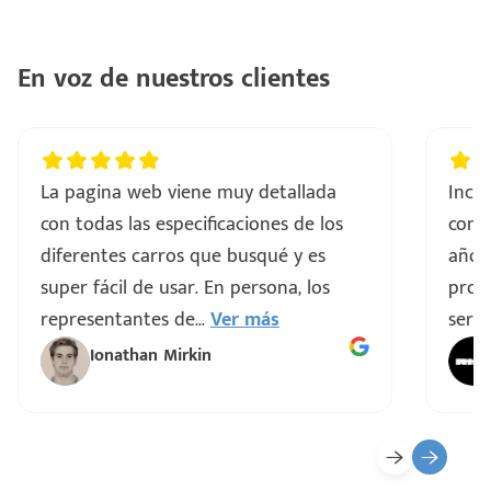
En voz de nuestros clientes
La pagina web viene muy detallada
Incre
con todas las especificaciones de los
comp
diferentes carros que busqué y es
años
super fácil de usar. En persona, los
proce
representantes de
...
Ver más
servi
Ionathan Mirkin