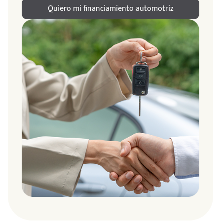
Quiero mi financiamiento automotriz
ndo
amos
de