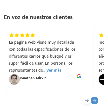
En voz de nuestros clientes
La pagina web viene muy detallada
Incre
con todas las especificaciones de los
comp
diferentes carros que busqué y es
años
super fácil de usar. En persona, los
proce
representantes de
...
Ver más
servi
Ionathan Mirkin