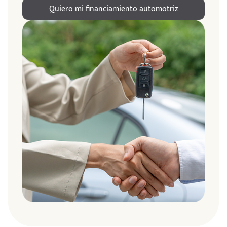
Quiero mi financiamiento automotriz
ndo
amos
de