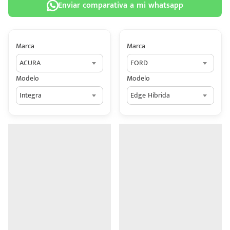
Enviar comparativa a mi whatsapp
Marca
Marca
ACURA
FORD
 tu
Modelo
Modelo
tiva
Integra
Edge Híbrida
ada.
n
z?
n
n Hey
ede
 una
édito