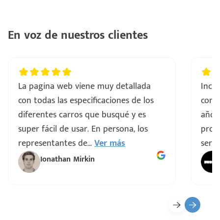
..
En voz de nuestros clientes
a
vo
La pagina web viene muy detallada
Incre
con todas las especificaciones de los
comp
ar
diferentes carros que busqué y es
años
super fácil de usar. En persona, los
proce
representantes de
...
Ver más
servi
Ionathan Mirkin
o
ado)