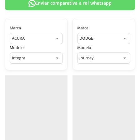
Enviar comparativa a mi whatsapp
Marca
Marca
ACURA
DODGE
 tu
Modelo
Modelo
tiva
Integra
Journey
ada.
n
z?
n
n Hey
ede
 una
édito