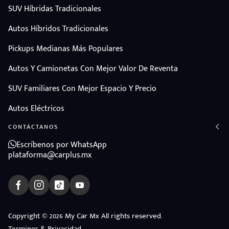
SUV Híbridas Tradicionales
Autos Híbridos Tradicionales
Pickups Medianas Más Populares
Autos Y Camionetas Con Mejor Valor De Reventa
SUV Familiares Con Mejor Espacio Y Precio
Autos Eléctricos
CONTÁCTANOS
Escríbenos por WhatsApp
plataforma@carplus.mx
ndo
Copyright © 2026 My Car Mx All rights reserved.
amos
Terminos & Privacidad