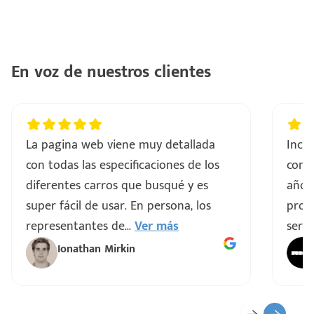
con
ntes
..
En voz de nuestros clientes
a
vo
La pagina web viene muy detallada
Incre
con todas las especificaciones de los
comp
ar
diferentes carros que busqué y es
años
super fácil de usar. En persona, los
proce
representantes de
...
Ver más
servi
Ionathan Mirkin
o
ado)