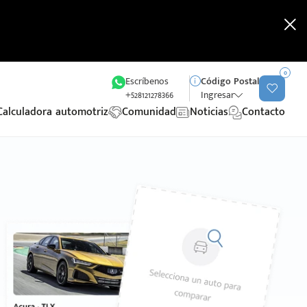
0
Escríbenos
Código Postal
+528121278366
Ingresar
Calculadora automotriz
Comunidad
Noticias
Contacto