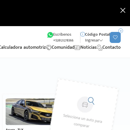
0
Escríbenos
Código Postal
+528121278366
Ingresar
Calculadora automotriz
Comunidad
Noticias
Contacto